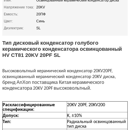
Имя:
Освинцованный керамический конденсатор диска
Напряжение тока:
20KV
Емкость:
20ПФ
Цвет:
Синь
Диэлектрик:
SL
Тип дисковый конденсатор голубого
керамического конденсатора освинцованный
HV CT81 20KV 20PF SL
Высоковольтный керамический конденсатор 20KV20PF,
освинцованный керамический конденсатор 20KV диска,
бренд AnXon
поставщика Китая
керамического
конденсатора
высоковольтный
.
20KV 20PF
Расклассифицированные
20KV 20PF, 20KV200
спецификации:
Допуск:
K, ±10%
Тип:
Радиальный освинцованный
тип диска