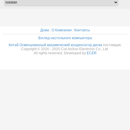
соковольтный
безопасности
голубой
кон
для
перекрестного
на
разъединения
AC
Дома
|
О Компании
|
Контакты
Взгляд настольного компьютера
Китай Освинцованный керамический конденсатор диска
поставщик.
Copyright © 2016 - 2025 Cixi AnXon Electronic Co., Ltd.
All rights reserved. Developed by
ECER
Оставьт
Мы скоро те