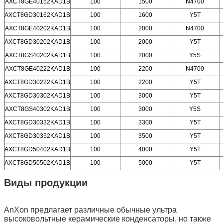
AXCT8GE40152KAD1B
100
1500
N4700
AXCT8GD30162KAD1B
100
1600
Y5T
AXCT8GE40202KAD1B
100
2000
N4700
AXCT8GD30202KAD1B
100
2000
Y5T
AXCT8GS40202KAD1B
100
2000
Y5S
AXCT8GE40222KAD1B
100
2200
N4700
AXCT8GD30222KAD1B
100
2200
Y5T
AXCT8GD30302KAD1B
100
3000
Y5T
AXCT8GS40302KAD1B
100
3000
Y5S
AXCT8GD30332KAD1B
100
3300
Y5T
AXCT8GD30352KAD1B
100
3500
Y5T
AXCT8GD50402KAD1B
100
4000
Y5T
AXCT8GD50502KAD1B
100
5000
Y5T
Виды продукции
AnXon предлагает различные обычные ультра
высоковольтные керамические конденсаторы, но также