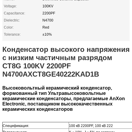
Voltage:
100KV
Capacitance:
2200PF
Dielectric:
N4700
Color:
Red
Tolerance:
±10%
Конденсатор высокого напряжения
с низким частичным разрядом
CT8G 100KV 2200PF
N4700
AXCT8GE40222KAD1B
Высоковольтный керамический конденсатор,
формованный тип Ультравысоковольтные
керамические конденсаторы, предлагаемые AnXon
Electronic, поставщиком высококачественных
керамических конденсаторов
Спецификация:
100 кВ 2200PF, 100 кВ 222