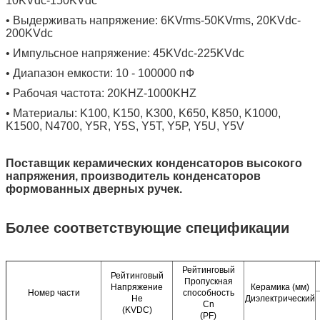
10KVdc-150KVdc
• Выдерживать напряжение: 6KVrms-50KVrms, 20KVdc-
200KVdc
• Импульсное напряжение: 45KVdc-225KVdc
• Диапазон емкости: 10 - 100000 пФ
• Рабочая частота: 20KHZ-1000KHZ
• Материалы: K100, K150, K300, K650, K850, K1000,
K1500, N4700, Y5R, Y5S, Y5T, Y5P, Y5U, Y5V
Поставщик керамических конденсаторов высокого
напряжения, производитель конденсаторов
формованных дверных ручек.
Более соответствующие спецификации
Рейтинговый
Рейтинговый
Пропускная
Напряжение
Керамика (мм)
Номер части
способность
Не
Диэлектрический
Cn
(KVDC)
(PF)