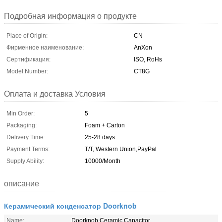
Подробная информация о продукте
Place of Origin:
CN
Фирменное наименование:
AnXon
Сертификация:
ISO, RoHs
Model Number:
CT8G
Оплата и доставка Условия
Min Order:
5
Packaging:
Foam + Carton
Delivery Time:
25-28 days
Payment Terms:
T/T, Western Union,PayPal
Supply Ability:
10000/Month
описание
Керамический конденсатор Doorknob
Name:
Doorknob Ceramic Capacitor