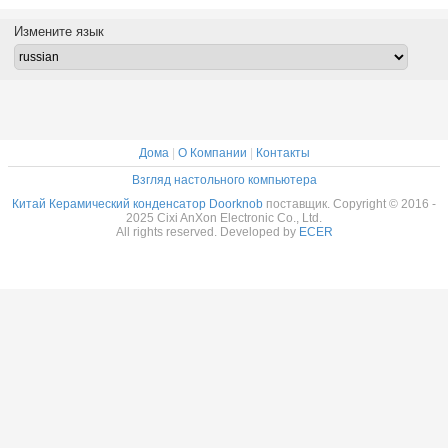
коллайдера
20KV 6000PF
напряжения Hv
керамич
50KV 600PF
N4700
Керамический
конденс
Измените язык
N4700
AXCT8GE40602K2D1B
конденсатор
AXCT8GC
AXCT8GE40601K5D1B
AXCT8GD30102KAD3B
Дома
|
О Компании
|
Контакты
Взгляд настольного компьютера
Китай Керамический конденсатор Doorknob
поставщик. Copyright © 2016 -
2025 Cixi AnXon Electronic Co., Ltd.
All rights reserved. Developed by
ECER