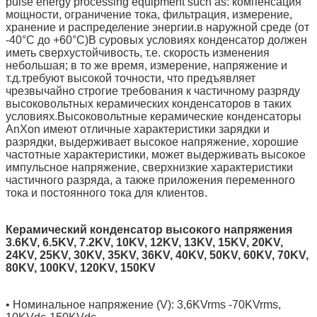
pulse energy processing equipment such as: компенсация
мощности, ограничение тока, фильтрация, измерение,
хранение и распределение энергии.в наружной среде (от
-40°C до +60°C)В суровых условиях конденсатор должен
иметь сверхустойчивость, т.е. скорость изменения
небольшая; в то же время, измерение, напряжение и
т.д.требуют высокой точности, что предъявляет
чрезвычайно строгие требования к частичному разряду
высоковольтных керамических конденсаторов в таких
условиях.Высоковольтные керамические конденсаторы
AnXon имеют отличные характеристики зарядки и
разрядки, выдерживает высокое напряжение, хорошие
частотные характеристики, может выдерживать высокое
импульсное напряжение, сверхнизкие характеристики
частичного разряда, а также приложения переменного
тока и постоянного тока для клиентов.
Керамический конденсатор высокого напряжения
3.6KV, 6.5KV, 7.2KV, 10KV, 12KV, 13KV, 15KV, 20KV,
24KV, 25KV, 30KV, 35KV, 36KV, 40KV, 50KV, 60KV, 70KV,
80KV, 100KV, 120KV, 150KV
• Номинальное напряжение (V): 3,6KVrms -70KVrms,