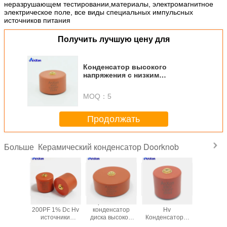
неразрушающем тестировании,материалы, электромагнитное
электрическое поле, все виды специальных импульсных
источников питания
Получить лучшую цену для
Конденсатор высокого
напряжения с низким
частичным разрядом CT8G
100KV 2200PF N4700
MOQ：
5
AXCT8GE40222KAD1B
Продолжать
Керамический конденсатор Doorknob
Больше
HV
Керамический
CT8G 100KV
CT8G 
Конденсаторы
конденсатор
1000PF
200PF 1%
высоковольтных
высокого
Капацитивный
источ
колонн для
напряжения
трансформатор
питания