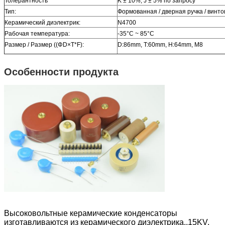
Толерантность
K ± 10%, J ± 5% по запросу
Тип:
Формованная / дверная ручка / винто
Керамический диэлектрик:
N4700
Рабочая температура:
-35°C ~ 85°C
Размер / Размер ((ΦD×T*F):
D:86mm, T:60mm, H:64mm, M8
Особенности продукта
Высоковольтные керамические конденсаторы
изготавливаются из керамического диэлектрика.,15KV,