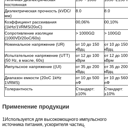
постоянная
Диэлектрическая прочность (kVDC/
8.0
8.0
мм)
Коэффициент рассеивания
00,06%
00,10%
(1kHz/1VRMS/20oC)
Сопротивление изоляции
> 1000GΩ
> 100GΩ
(1000VD/20oC/60s)
Номинальное напряжение (UR)
от 10 до 150
от 10 до 150
кВдц
кВдц
Испытательное напряжение (UTT)
от 12 до 100
от 12 до 100
(50 Hz, в масле, 60s)
кВрм
кВрм
Импульсное напряжение ((UI)
от 35 до 200
от 35 до 200
кВдц
кВдц
Диапазон емкости (20oC 1kHz
от 10 до 500
от 10 до 560
1VRMS)
пФ
пФ
Толерантность
Стандарт:
Стандарт:
±10%
±10%
Применение продукции
1Используется для высокомощного импульсного
источника питания, ускорителя частиц,