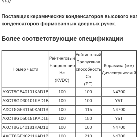
Y5V
Поставщик керамических конденсаторов высокого на
конденсаторов формованных дверных ручек.
Более соответствующие спецификации
Рейтинговый
Рейтинговый
Пропускная
Напряжение
Керамика (мм)
Номер части
способность
Не
Диэлектрический
Cn
(KVDC)
(PF)
AXCT8GE40101KAD1B
100
100
N4700
AXCT8GD30101KAD1B
100
100
Y5T
AXCT8GE41150KAD1B
100
115
N4700
AXCT8GD50151KAD1B
100
150
Y5T
AXCT8GE40181KAD1B
100
180
N4700
AXCT8GE40211KAD1B
100
210
N4700