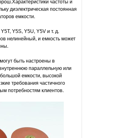
хорош.Характеристики частоты и
льку диэлектрическая постоянная
аторов емкости.
5T, Y5S, Y5U, Y5V и т. д.
ов нелинейный, и емкость может
нны.
могут быть настроены в
 внутреннюю параллельную или
 большой емкости, высокой
зкие требования частичного
ным потребностям клиентов.