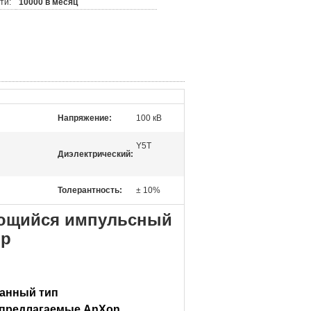
ти:
10000 в месяц
Напряжение:
100 кВ
Y5T
Диэлектрический:
Толерантность:
± 10%
яющийся импульсный
ор
анный тип
 предлагаемые AnXon