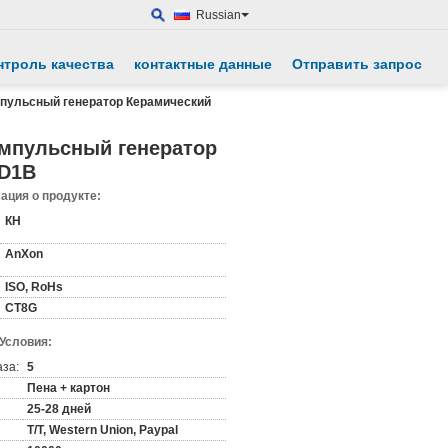
Russian
нтроль качества
контактные данные
Отправить запрос
пульсный генератор Керамический
мпульсный генератор
AD1B
ция о продукте:
КН
AnXon
ISO, RoHs
CT8G
 Условия:
аза:
5
Пена + картон
25-28 дней
T/T, Western Union, Paypal