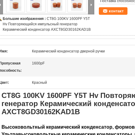
Поставка способнос
контакт
Большие изображения :
CT8G 100KV 1600PF Y5T
Hv Повторяющийся импульсный генератор
Керамический конденсатор AXCT8GD30162KAD1B
Имя:
Керамический конденсатор дверной ручки
Пропускная
1600pF
пособность:
Цвет:
Красный
CT8G 100KV 1600PF Y5T Hv Повтор
генератор Керамический конденсат
AXCT8GD30162KAD1B
Высоковольтный керамический конденсатор, формов
Ультравысоковольтные керамические конденсаторы,