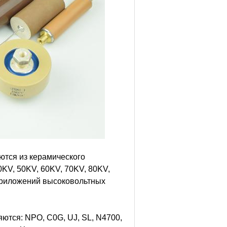
ются из керамического
0KV, 50KV, 60KV, 70KV, 80KV,
 приложений высоковольтных
ются: NPO, C0G, UJ, SL, N4700,