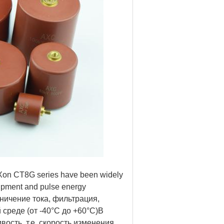
AnXon CT8G series have been widely
uipment and pulse energy
аничение тока, фильтрация,
среде (от -40°C до +60°C)В
ость, т.е. скорость изменения