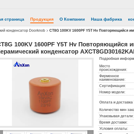
ая страница
Продукция
О Компании
Наша фабрика
ко
кий конденсатор Doorknob
CT8G 100KV 1600PF Y5T Hv Повторяющийся им
CT8G 100KV 1600PF Y5T Hv Повторяющийся и
Керамический конденсатор AXCT8GD30162K
Подробная информа
Место
происхождения:
Фирменное
наименование:
Сертификация:
Номер модели:
Оплата и доставка
Количество мин зак
Упаковывая детали:
Время доставки:
Условия оплаты: