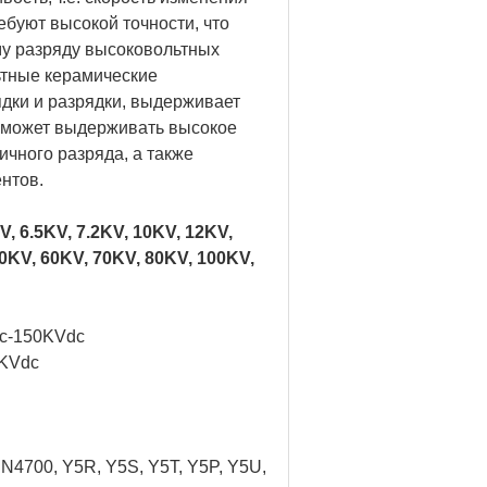
ебуют высокой точности, что
му разряду высоковольтных
ьтные керамические
дки и разрядки, выдерживает
, может выдерживать высокое
ичного разряда, а также
нтов.
 6.5KV, 7.2KV, 10KV, 12KV,
50KV, 60KV, 70KV, 80KV, 100KV,
dc-150KVdc
0KVdc
 N4700, Y5R, Y5S, Y5T, Y5P, Y5U,