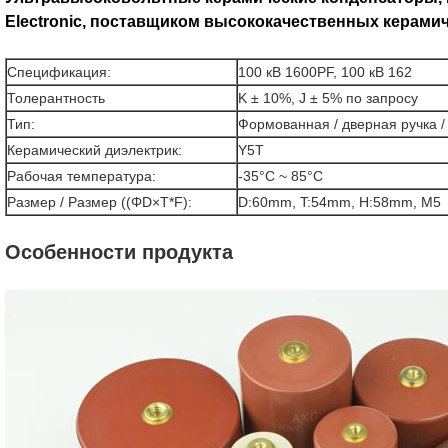
Electronic, поставщиком высококачественных керами
Спецификация:
100 кВ 1600PF, 100 кВ 162
Толерантность
K ± 10%, J ± 5% по запросу
Тип:
Формованная / дверная ручка /
Керамический диэлектрик:
Y5T
Рабочая температура:
-35°C ~ 85°C
Размер / Размер ((ΦD×T*F):
D:60mm, T:54mm, H:58mm, M5
Особенности продукта