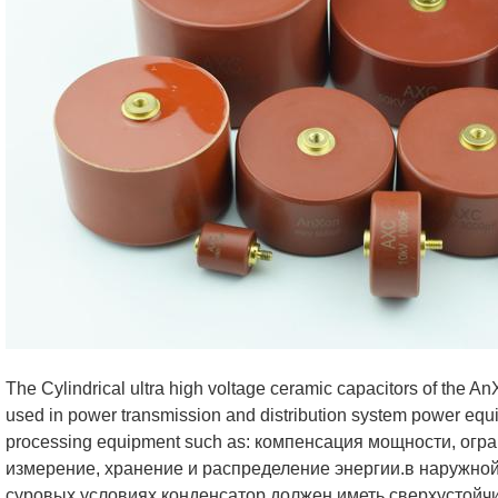
The Cylindrical ultra high voltage ceramic capacitors of the 
used in power transmission and distribution system power eq
processing equipment such as: компенсация мощности, огр
измерение, хранение и распределение энергии.в наружной 
суровых условиях конденсатор должен иметь сверхустойчив