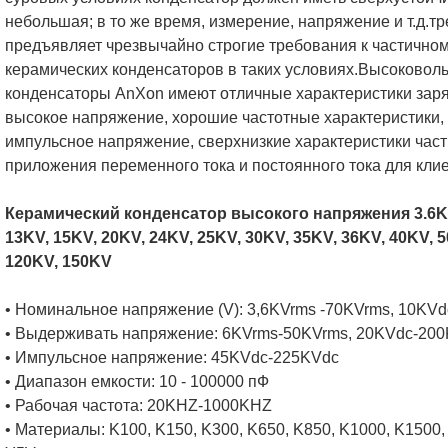
небольшая; в то же время, измерение, напряжение и т.д.тр
предъявляет чрезвычайно строгие требования к частично
керамических конденсаторов в таких условиях.Высоковол
конденсаторы AnXon имеют отличные характеристики заря
высокое напряжение, хорошие частотные характеристики
импульсное напряжение, сверхнизкие характеристики част
приложения переменного тока и постоянного тока для клие
Керамический конденсатор высокого напряжения 3.6KV,
13KV, 15KV, 20KV, 24KV, 25KV, 30KV, 35KV, 36KV, 40KV, 
120KV, 150KV
• Номинальное напряжение (V): 3,6KVrms -70KVrms, 10KV
• Выдерживать напряжение: 6KVrms-50KVrms, 20KVdc-20
• Импульсное напряжение: 45KVdc-225KVdc
• Диапазон емкости: 10 - 100000 пФ
• Рабочая частота: 20KHZ-1000KHZ
• Материалы: K100, K150, K300, K650, K850, K1000, K1500,