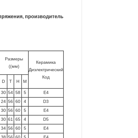
пряжения, производитель
Размеры
Керамика
((мм)
Диэлектрический
Код
D
T
H
М
30
54
58
5
Е4
24
56
60
4
D3
30
56
60
5
Е4
30
61
65
4
D5
34
56
60
5
Е4
38
56
60
5
Е4