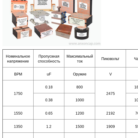
Номинальное
Пропускная
Максимальный
Пиковольт
Ч
напряжение
способность
ток
ВРМ
uF
Оружие
V
0.18
800
1
1750
2475
0.38
1000
1
1550
0.65
1200
2192
7
1350
1.2
1500
1909
5