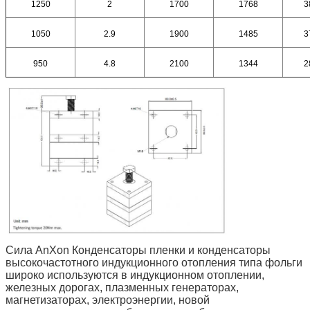
1250
2
1700
1768
3
1050
2.9
1900
1485
3
950
4.8
2100
1344
2
Сила AnXon Конденсаторы пленки и конденсаторы
высокочастотного индукционного отопления типа фольги
широко используются в индукционном отоплении,
железных дорогах, плазменных генераторах,
магнетизаторах, электроэнергии, новой