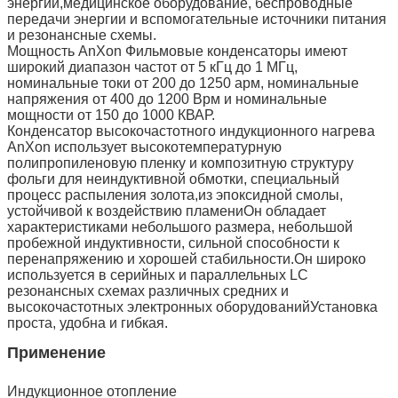
энергии,медицинское оборудование, беспроводные
передачи энергии и вспомогательные источники питания
и резонансные схемы.
Мощность AnXon Фильмовые конденсаторы имеют
широкий диапазон частот от 5 кГц до 1 МГц,
номинальные токи от 200 до 1250 арм, номинальные
напряжения от 400 до 1200 Врм и номинальные
мощности от 150 до 1000 КВАР.
Конденсатор высокочастотного индукционного нагрева
AnXon использует высокотемпературную
полипропиленовую пленку и композитную структуру
фольги для неиндуктивной обмотки, специальный
процесс распыления золота,из эпоксидной смолы,
устойчивой к воздействию пламениОн обладает
характеристиками небольшого размера, небольшой
пробежной индуктивности, сильной способности к
перенапряжению и хорошей стабильности.Он широко
используется в серийных и параллельных LC
резонансных схемах различных средних и
высокочастотных электронных оборудованийУстановка
проста, удобна и гибкая.
Применение
Индукционное отопление