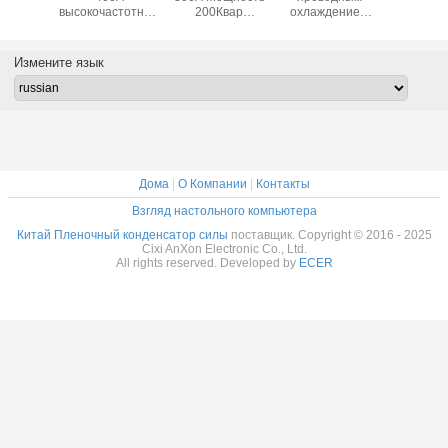
работка
высокочастотные
200Квар
охлаждением
конденс
дение
пленочные
Мощность
900V 0,17UF
для во
денный
конденсаторы
фильмовых
300A, способные
промышле
нсатор
для судовой
конденсаторов
к зарядке
Измените язык
U00K0500A4R0
электроники
AXPS00U33K0800A1R0
высокой
AXPS00U20K1000A4R0
мощности
AXPS00U17K0900A1R0
Дома
|
О Компании
|
Контакты
Взгляд настольного компьютера
Китай Пленочный конденсатор силы
поставщик. Copyright © 2016 - 2025
Cixi AnXon Electronic Co., Ltd.
All rights reserved. Developed by
ECER