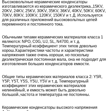
Высоковольтные керамические конденсаторы
изготавливаются из керамического диэлектрика.,15KV,
20KV, 24KV, 25KV, 30KV, 35KV, 36KV, 40KV, 50KV, 60KV,
70KV, 80KV, 100KV, 120KV, 150KV и т. Д. Используется
для различных приложений высоковольтных цепей
переменного и постоянного тока.
Обычными типами керамических материалов класса 1
являются: NPO, C0G, UJ, SL, N4700, и т. д.
Температурный коэффициент этих типов довольно
хорош.Характеристики частоты и характеристики
напряжения также очень хороши, но поскольку
диэлектрическая постоянная мала, она не подходит для
изготовления больших конденсаторов емкости.
Общие типы керамических материалов класса 2: Y5R,
Y5P, Y5T, Y5S, Y5U, Y5V и т. д. Температурный
коэффициент этих керамических материалов
нелинейный, и емкость может быть довольно
большой.,частота и температура не постоянны.
Керамические конденсаторы высокого напряжения