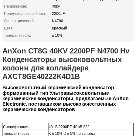
Напряжение:
40kv
Пропускная способность:
2200pF
Диэлектрический:
N4700
Цвет:
Красный
Толерантность:
± 10%
AnXon CT8G 40KV 2200PF N4700 Hv
Конденсаторы высоковольтных
колонн для коллайдера
AXCT8GE40222K4D1B
Высоковольтный керамический конденсатор,
формованный тип Ультравысоковольтные
керамические конденсаторы, предлагаемые AnXon
Electronic, поставщиком высококачественных
керамических конденсаторов
Спецификация:
40 кВ 2200PF, 40 кВ 222
Толерантность
K ± 10%, J ± 5% по запросу