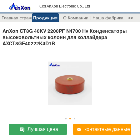
Cixi AnXon Electronic Co., Ltd
Главная страница
Продукция
О Компании
Наша фабрика
>>
AnXon CT8G 40KV 2200PF N4700 Hv Конденсаторы
высоковольтных колонн для коллайдера
AXCT8GE40222K4D1B
Лучшая цена
контактные данные