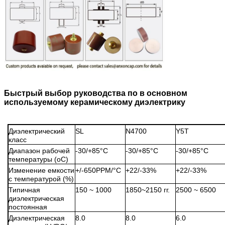
Быстрый выбор руководства по в основном
используемому керамическому диэлектрику
Диэлектрический
SL
N4700
Y5T
класс
Диапазон рабочей
-30/+85°C
-30/+85°C
-30/+85°C
температуры (oC)
Изменение емкости
+/-650PPM/°C
+22/-33%
+22/-33%
с температурой (%)
Типичная
150 ~ 1000
1850~2150 гг.
2500 ~ 6500
диэлектрическая
постоянная
Диэлектрическая
8.0
8.0
6.0