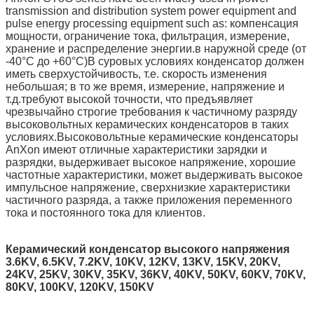
transmission and distribution system power equipment and
pulse energy processing equipment such as: компенсация
мощности, ограничение тока, фильтрация, измерение,
хранение и распределение энергии.в наружной среде (от
-40°C до +60°C)В суровых условиях конденсатор должен
иметь сверхустойчивость, т.е. скорость изменения
небольшая; в то же время, измерение, напряжение и
т.д.требуют высокой точности, что предъявляет
чрезвычайно строгие требования к частичному разряду
высоковольтных керамических конденсаторов в таких
условиях.Высоковольтные керамические конденсаторы
AnXon имеют отличные характеристики зарядки и
разрядки, выдерживает высокое напряжение, хорошие
частотные характеристики, может выдерживать высокое
импульсное напряжение, сверхнизкие характеристики
частичного разряда, а также приложения переменного
тока и постоянного тока для клиентов.
Керамический конденсатор высокого напряжения
3.6KV, 6.5KV, 7.2KV, 10KV, 12KV, 13KV, 15KV, 20KV,
24KV, 25KV, 30KV, 35KV, 36KV, 40KV, 50KV, 60KV, 70KV,
80KV, 100KV, 120KV, 150KV