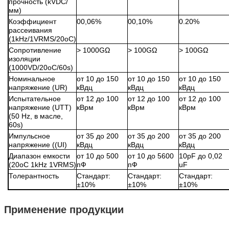
прочность (kVDC/
мм)
Коэффициент
00,06%
00,10%
0.20%
рассеивания
(1kHz/1VRMS/20oC)
Сопротивление
> 1000GΩ
> 100GΩ
> 100GΩ
изоляции
(1000VD/20oC/60s)
Номинальное
от 10 до 150
от 10 до 150
от 10 до 150
напряжение (UR)
кВдц
кВдц
кВдц
Испытательное
от 12 до 100
от 12 до 100
от 12 до 100
напряжение (UTT)
кВрм
кВрм
кВрм
(50 Hz, в масле,
60s)
Импульсное
от 35 до 200
от 35 до 200
от 35 до 200
напряжение ((UI)
кВдц
кВдц
кВдц
Диапазон емкости
от 10 до 500
от 10 до 5600
10pF до 0,02
(20oC 1kHz 1VRMS)
пФ
пФ
uF
Толерантность
Стандарт:
Стандарт:
Стандарт:
±10%
±10%
±10%
Применение продукции