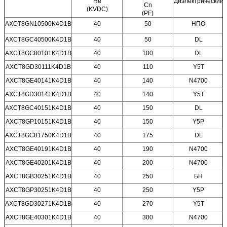
Не
Диэлектрический
Cn
(KVDC)
(PF)
AXCT8GN10500K4D1B
40
50
НПО
AXCT8GC40500K4D1B
40
50
DL
AXCT8GC80101K4D1B
40
100
DL
AXCT8GD30111K4D1B
40
110
Y5T
AXCT8GE40141K4D1B
40
140
N4700
AXCT8GD30141K4D1B
40
140
Y5T
AXCT8GC40151K4D1B
40
150
DL
AXCT8GP10151K4D1B
40
150
Y5P
AXCT8GC81750K4D1B
40
175
DL
AXCT8GE40191K4D1B
40
190
N4700
AXCT8GE40201K4D1B
40
200
N4700
AXCT8GB30251K4D1B
40
250
БН
AXCT8GP30251K4D1B
40
250
Y5P
AXCT8GD30271K4D1B
40
270
Y5T
AXCT8GE40301K4D1B
40
300
N4700