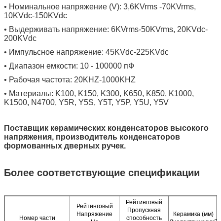
• Номинальное напряжение (V): 3,6KVrms -70KVrms,
10KVdc-150KVdc
• Выдерживать напряжение: 6KVrms-50KVrms, 20KVdc-
200KVdc
• Импульсное напряжение: 45KVdc-225KVdc
• Диапазон емкости: 10 - 100000 пФ
• Рабочая частота: 20KHZ-1000KHZ
• Материалы: K100, K150, K300, K650, K850, K1000,
K1500, N4700, Y5R, Y5S, Y5T, Y5P, Y5U, Y5V
Поставщик керамических конденсаторов высокого
напряжения, производитель конденсаторов
формованных дверных ручек.
Более соответствующие спецификации
Рейтинговый
Рейтинговый
Пропускная
Напряжение
Керамика (мм)
Номер части
способность