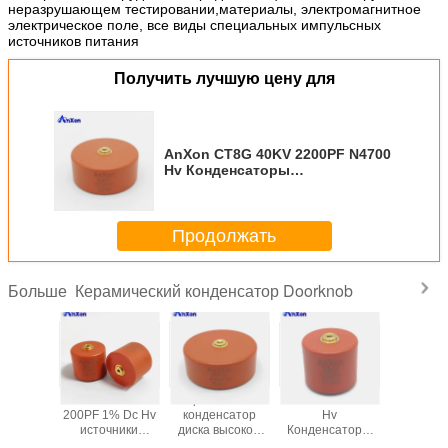
неразрушающем тестировании,материалы, электромагнитное
электрическое поле, все виды специальных импульсных
источников питания
Получить лучшую цену для
AnXon CT8G 40KV 2200PF N4700
Hv Конденсаторы
высоковольтных колонн для
коллайдера
AXCT8GE40222K4D1B
Продолжать
Керамический конденсатор Doorknob
Больше
HV
Керамический
CT8G 100KV
CT8G 
Конденсаторы
конденсатор
1000PF
200PF 1%
высоковольтных
высокого
Капацитивный
источ
колонн для
напряжения
трансформатор
питания