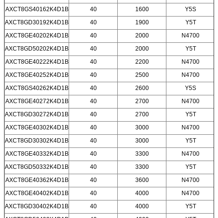
AXCT8GS40162K4D1B
40
1600
Y5S
AXCT8GD30192K4D1B
40
1900
Y5T
AXCT8GE40202K4D1B
40
2000
N4700
AXCT8GD50202K4D1B
40
2000
Y5T
AXCT8GE40222K4D1B
40
2200
N4700
AXCT8GE40252K4D1B
40
2500
N4700
AXCT8GS40262K4D1B
40
2600
Y5S
AXCT8GE40272K4D1B
40
2700
N4700
AXCT8GD30272K4D1B
40
2700
Y5T
AXCT8GE40302K4D1B
40
3000
N4700
AXCT8GD30302K4D1B
40
3000
Y5T
AXCT8GE40332K4D1B
40
3300
N4700
AXCT8GD50332K4D1B
40
3300
Y5T
AXCT8GE40362K4D1B
40
3600
N4700
AXCT8GE40402K4D1B
40
4000
N4700
Оставьте сообщение
AXCT8GD30402K4D1B
40
4000
Y5T