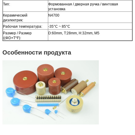
Тип:
Формованная / дверная ручка / винтовая
установка
Керамический
N4700
диэлектрик:
Рабочая температура:
-35°C ~ 85°C
Размер / Размер
D:60mm, T:28mm, H:32mm, M5
((ΦD×T*F):
Особенности продукта