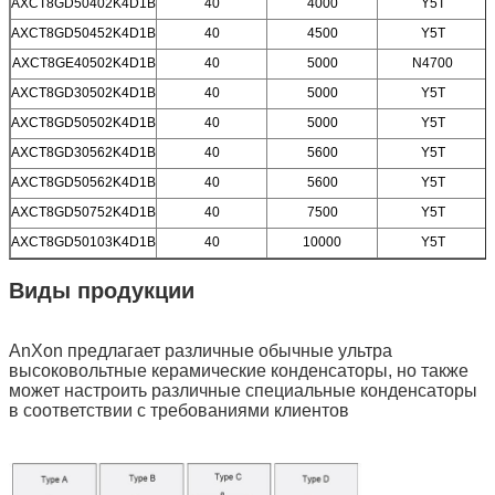
AXCT8GD50402K4D1B
40
4000
Y5T
Мы скоро тебе перезвоним!
AXCT8GD50452K4D1B
40
4500
Y5T
AXCT8GE40502K4D1B
40
5000
N4700
AXCT8GD30502K4D1B
40
5000
Y5T
AXCT8GD50502K4D1B
40
5000
Y5T
AXCT8GD30562K4D1B
40
5600
Y5T
AXCT8GD50562K4D1B
40
5600
Y5T
AXCT8GD50752K4D1B
40
7500
Y5T
AXCT8GD50103K4D1B
40
10000
Y5T
Виды продукции
AnXon предлагает различные обычные ультра
высоковольтные керамические конденсаторы, но также
может настроить различные специальные конденсаторы
Отправить
в соответствии с требованиями клиентов