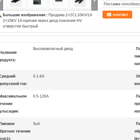
Поставка способнос
контакт
Большие изображения :
Продажа 2×2CL10KV/1A
2×10KV 1A горячая через диод спасения HV
отверстия быстрый
Высоковольтный диод
П
Название
пи
родукта:
на
Средний
0.1-6A
О
ропускной ток:
во
Максимальное
0.5-120A
П
ечение
пр
ульсации:
на
Пиковое
5uA
П
братное течение
об
Irrm1):
(Ir