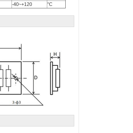
-40~+120
°C