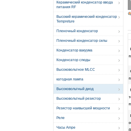
Керамический конденсатор ввода
питания RF
Высокий керамический конденсатор
Tempreture
Пленочный конденсатор
Пленочный конденсатор силы
Конденсатор вакуума
п
Конденсатор слюды
Высоковольтное MLCC
п
катодная лампа
Высоковольтный диод
т
Высоковольтный резистор
п
Резистор наивысшей мощности
Реле
о
Часы Ampe
(