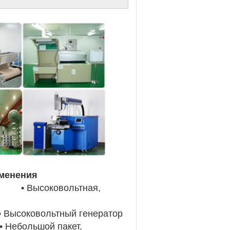
ения
 Высоковольтная,
оковольтный генератор
ольшой пакет,