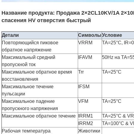
Название продукта: Продажа 2×2CL10KV/1A 2×10
спасения HV отверстия быстрый
Детали
Символы
Условие
Повторяющийся пиковое
VRRM
TA=25°C, IR=
обратное напряжение
Максимальный средний
IFAVM
50Hz на TA=5
пропускной ток
Максимальное обратное время
Trr
TA=25°C
восстановления
Максимальное течение
IFSM
пульсации
Максимальное падение
VFM
TA=25°C
пропускного напряжения
Максимальное обратное течение
IRRM1
TA=25°C & V
IRRM2
TA=100°C & 
Рабочая температура
Животики