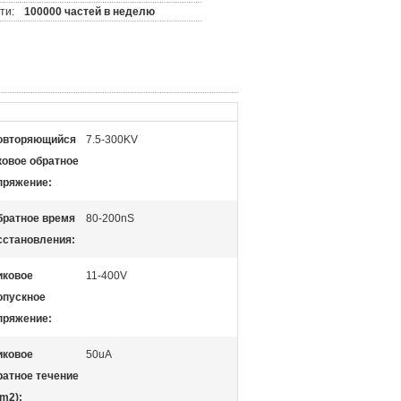
ти:
100000 частей в неделю
овторяющийся
7.5-300KV
ковое обратное
пряжение:
братное время
80-200nS
сстановления:
иковое
11-400V
опускное
пряжение:
иковое
50uA
ратное течение
rm2):