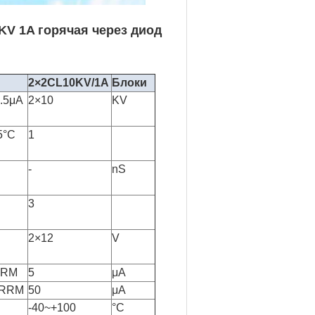
KV 1A горячая через диод
2×2CL10KV/1A
Блоки
0.5μA
2×10
KV
5°C
1
-
nS
3
2×12
V
RRM
5
μA
VRRM
50
μA
-40~+100
°C