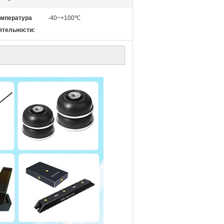
емпература
-40~+100℃
ятельности: