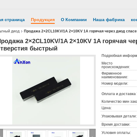
ая страница
Продукция
О Компании
Наша фабрика
ко
ьтный диод
Продажа 2×2CL10KV/1A 2×10KV 1A горячая через диод спасе
Продажа 2×2CL10KV/1A 2×10KV 1A горячая че
отверстия быстрый
Подробная информа
Место
происхождения:
Фирменное
наименование:
Номер модели:
Оплата и доставка
Количество мин зак
Цена:
Упаковывая детали:
Время доставки:
Условия оплаты: