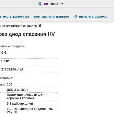
Russian
нтроль качества
контактные данные
Отправить запрос
ния HV отверстия быстрый
рез диод спасения HV
ция о продукте:
CN
China
2×2CL10KV/1A
 Условия:
аза:
100
USD 2-3 /piece
Полиэтиленовый пакет +
коробка + коробка
5-8 рабочих дней
L/C, T/T, западное соединение,
PayPal