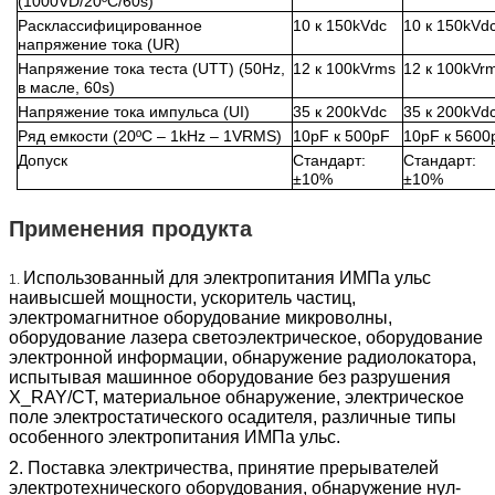
(1000VD/20ºC/60s)
Расклассифицированное
10 к 150kVdc
10 к 150kVd
напряжение тока (UR)
Напряжение тока теста (UTT) (50Hz,
12 к 100kVrms
12 к 100kVr
в масле, 60s)
Напряжение тока импульса (UI)
35 к 200kVdc
35 к 200kVd
Ряд емкости (20ºC – 1kHz – 1VRMS)
10pF к 500pF
10pF к 5600
Допуск
Стандарт:
Стандарт:
±10%
±10%
Применения продукта
Использованный для электропитания ИМПа ульс
1.
наивысшей мощности, ускоритель частиц,
электромагнитное оборудование микроволны,
оборудование лазера светоэлектрическое, оборудование
электронной информации, обнаружение радиолокатора,
испытывая машинное оборудование без разрушения
X_RAY/CT, материальное обнаружение, электрическое
поле электростатического осадителя, различные типы
особенного электропитания ИМПа ульс.
2. Поставка электричества, принятие прерывателей
электротехнического оборудования, обнаружение нул-