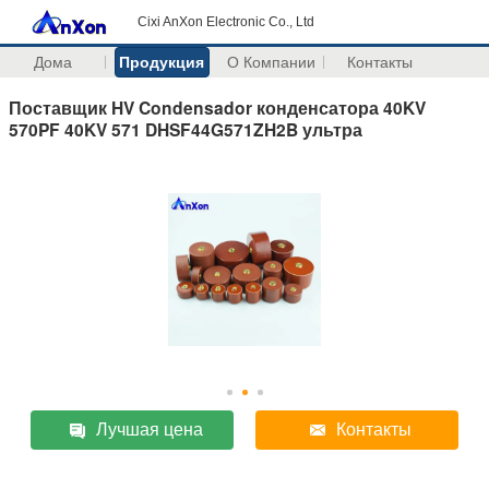
Cixi AnXon Electronic Co., Ltd
Дома
Продукция
О Компании
Контакты
Поставщик HV Condensador конденсатора 40KV
570PF 40KV 571 DHSF44G571ZH2B ультра
Лучшая цена
Контакты