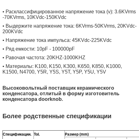
• Расклассифицированное напряжение тока (v): 3.6KVrms
-70KVrms, 10KVdc-150KVdc
• Выдержите напряжение тока: 6KVrms-50KVrms, 20KVdc-
200KVdc
• Напряжение тока импульса: 45KVdc-225KVdc
• Ряд емкости: 10pF - 100000pF
• Равочая частота: 20KHZ-1000KHZ
• Материалы: K100, K150, K300, K650, K850, K1000,
K1500, N4700, Y5R, Y5S, Y5T, Y5P, Y5U, Y5V
Высоковольтный поставщик керамического
конденсатора, отлитый в форму изготовитель
конденсатора doorknob.
Более родственные спецификации
Спецификации.
Tol.
Размер (mm)