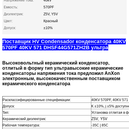
Напряжение тока:
40kV
Емкость:
570PF
Диэлектрик:
Z5V, Y5V
Цвет:
Красный
Допуск:
±10%
Поставщик HV Condensador конденсатора 40KV
570PF 40KV 571 DHSF44G571ZH2B ультра
Высоковольтный керамический конденсатор,
отлитый в форму тип ультравысокие керамические
конденсаторы напряжения тока предложил AnXon
электронным, высококачественным поставщиком
керамического конденсатора
Расклассифицированные спецификации:
40KV 570PF, 40KV 571
Допуск:
K ±10%, j ±5% доступн
Тип:
Установка отлитая в 
Z5V, Y5V
Керамический диэлектрик:
Рабочая температура:
-35C | 85C