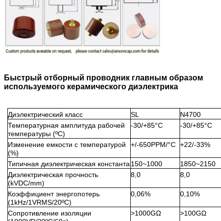
Быстрый отборный проводник главным образом
используемого керамического диэлектрика
Диэлектрический класс
SL
N4700
Температурная амплитуда рабочей
-30/+85°C
-30/+85°C
температуры (ºC)
Изменение емкости с температурой
+/-650PPM/°C
+22/-33%
(%)
Типичная диэлектрическая константа
150~1000
1850~2150
Диэлектрическая прочность
8,0
8,0
(kVDC/mm)
Коэффициент энергопотерь
0,06%
0,10%
(1kHz/1VRMS/20ºC)
Сопротивление изоляции
>1000GΩ
>100GΩ