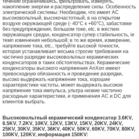
течение ограничиваясь, фильтровать, измерять,
накопление энергии и распределение силы. Особенность
электрической системы: Необходим, что имеет AC
высоковольтный, высокочастотный, в на открытом
воздухе окружающей среде (- 40°C к +60°C), забастовке
без предупреждения, большом токе, etc. в жестких
окружающих средах, конденсатор супер стабильность, ie
темп изменения небольшой; в то же время, измерение,
напряжение тока, etc., требуйте высокой точности,
которая устанавливает весьма строгие требования на
частично разрядке высоковольтных керамических
конденсаторов в таких обстоятельствах. Керамические
конденсаторы высокого напряжения AnXon имеют
превосходную обязанность и проведение разрядки,
высоко выдержать напряжение тока, хорошие
характеристики частоты, может выдержать высокое
напряжение тока импульса, ультра низкие частично
расходные характеристики, и применения AC и DC для
клиентов выбрать.
Высоковольтный керамический конденсатор 3.6KV,
6.5KV, 7.2KV, 10KV, 12KV, 13KV, 15KV, 20KV, 24KV,
25KV, 30KV, 35KV, 36KV, 40KV, 50KV, 60KV, 70KV, 80KV,
100KV, 120KV, информация 150KV: