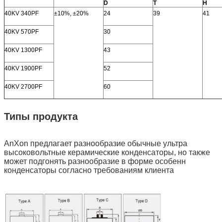
D
T
H
40KV 340PF
±10%, ±20%
24
39
41
40KV 570PF
30
40KV 1300PF
43
40KV 1900PF
52
40KV 2700PF
60
Типы продукта
AnXon предлагает разнообразие обычные ультра
высоковольтные керамические конденсаторы, но также
может подгонять разнообразие в форме особенн
конденсаторы согласно требованиям клиента